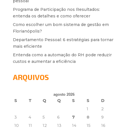
pessoal
Programa de Participação nos Resultados:
entenda os detalhes e como oferecer
Como escolher um bom sistema de gestão em
Florianópolis?
Departamento Pessoal: 6 estratégias para tornar
mais eficiente
Entenda como a automação do RH pode reduzir
custos e aumentar a eficiência
ARQUIVOS
agosto 2026
S
T
Q
Q
S
S
D
1
2
3
4
5
6
7
8
9
10
11
12
13
14
15
16