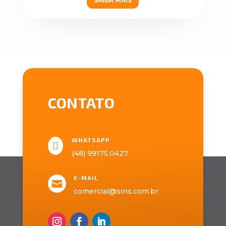
SAIBA MAIS
CONTATO
WHATSAPP

(48) 99175.0427
E-MAIL

comercial@sins.com.br