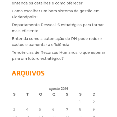
entenda os detalhes e como oferecer
Como escolher um bom sistema de gestão em
Florianópolis?
Departamento Pessoal: 6 estratégias para tornar
mais eficiente
Entenda como a automação do RH pode reduzir
custos e aumentar a eficiência
Tendências de Recursos Humanos: o que esperar
para um futuro estratégico?
ARQUIVOS
agosto 2026
S
T
Q
Q
S
S
D
1
2
3
4
5
6
7
8
9
10
11
12
13
14
15
16